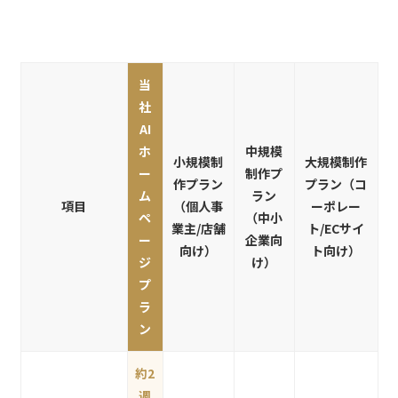
当
社
AI
ホ
中規模
小規模制
大規模制作
ー
制作プ
作プラン
プラン（コ
ム
ラン
項目
（個人事
ーポレー
ペ
（中小
業主/店舗
ト/ECサイ
ー
企業向
向け）
ト向け）
ジ
け）
プ
ラ
ン
約2
週