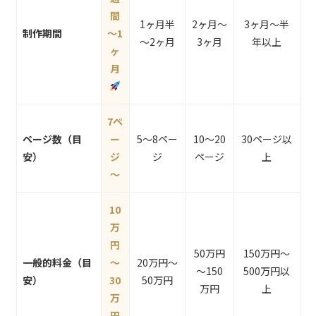
間
1ヶ月半
2ヶ月～
3ヶ月～半
制作期間
～1
～2ヶ月
3ヶ月
年以上
ヶ
月
7ペ
ページ数（目
ー
5～8ペー
10～20
30ページ以
安）
ジ
ジ
ページ
上
～
10
万
円
50万円
150万円～
一般的料金（目
～
20万円～
～150
500万円以
安）
30
50万円
万円
上
万
円